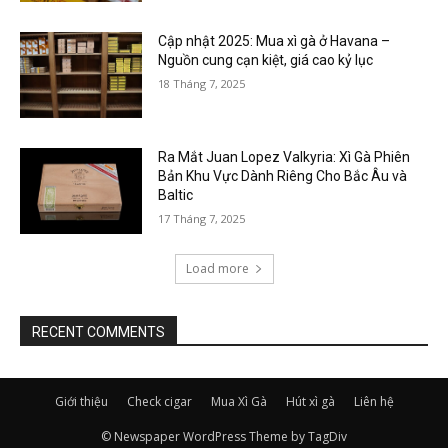
Cập nhật 2025: Mua xì gà ở Havana –
Nguồn cung cạn kiệt, giá cao kỷ lục
18 Tháng 7, 2025
Ra Mắt Juan Lopez Valkyria: Xì Gà Phiên
Bản Khu Vực Dành Riêng Cho Bắc Âu và
Baltic
17 Tháng 7, 2025
Load more
RECENT COMMENTS
Giới thiệu
Check cigar
Mua Xì Gà
Hút xì gà
Liên hệ
© Newspaper WordPress Theme by TagDiv