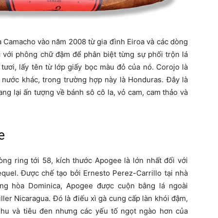
gà Camacho vào năm 2008 từ gia đình Eiroa và các dòng
với phông chữ đậm để phân biệt từng sự phối trộn lá
ươi, lấy tên từ lớp giấy bọc màu đỏ của nó. Corojo là
 nước khác, trong trường hợp này là Honduras. Đây là
mang lại ấn tượng về bánh sô cô la, vỏ cam, cam thảo và
e
òng ring tới 58, kích thước Apogee là lớn nhất đối với
uel. Được chế tạo bởi Ernesto Perez-Carrillo tại nhà
ộng hòa Dominica, Apogee được cuộn bằng lá ngoài
ller Nicaragua. Đó là điếu xì gà cung cấp làn khói đậm,
hu và tiêu đen nhưng các yếu tố ngọt ngào hơn của