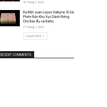
18 Tháng 7, 2025
Ra Mắt Juan Lopez Valkyria: Xì Gà
Phiên Bản Khu Vực Dành Riêng
Cho Bắc Âu và Baltic
17 Tháng 7, 2025
Load more
RECENT COMMENTS