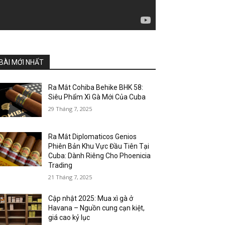
BÀI MỚI NHẤT
Ra Mắt Cohiba Behike BHK 58:
Siêu Phẩm Xì Gà Mới Của Cuba
29 Tháng 7, 2025
Ra Mắt Diplomaticos Genios
Phiên Bản Khu Vực Đầu Tiên Tại
Cuba: Dành Riêng Cho Phoenicia
Trading
21 Tháng 7, 2025
Cập nhật 2025: Mua xì gà ở
Havana – Nguồn cung cạn kiệt,
giá cao kỷ lục