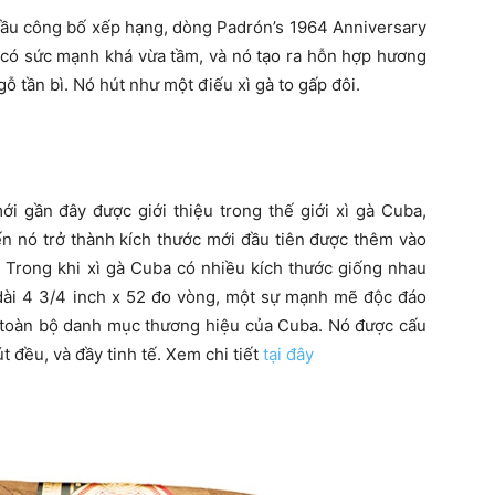
t đầu công bố xếp hạng, dòng Padrón’s 1964 Anniversary
à có sức mạnh khá vừa tầm, và nó tạo ra hỗn hợp hương
gỗ tần bì. Nó hút như một điếu xì gà to gấp đôi.
ới gần đây được giới thiệu trong thế giới xì gà Cuba,
ến nó trở thành kích thước mới đầu tiên được thêm vào
 Trong khi xì gà Cuba có nhiều kích thước giống nhau
 dài 4 3/4 inch x 52 đo vòng, một sự mạnh mẽ độc đáo
g toàn bộ danh mục thương hiệu của Cuba. Nó được cấu
t đều, và đầy tinh tế. Xem chi tiết
tại đây