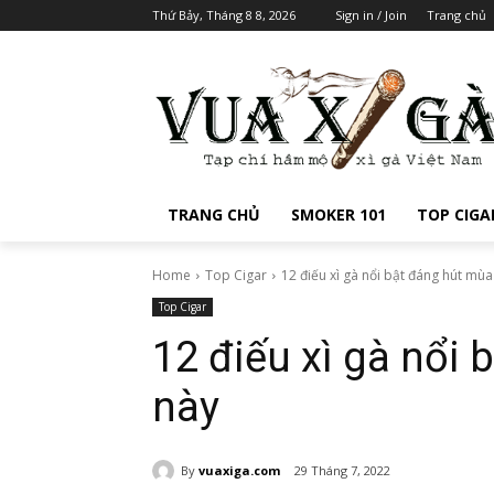
Thứ Bảy, Tháng 8 8, 2026
Sign in / Join
Trang chủ
TRANG CHỦ
SMOKER 101
TOP CIGA
Home
Top Cigar
12 điếu xì gà nổi bật đáng hút mùa
Top Cigar
12 điếu xì gà nổi
này
By
vuaxiga.com
29 Tháng 7, 2022