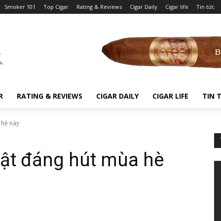
Smoker 101
Top Cigar
Rating & Reviews
Cigar Daily
Cigar life
Tin tức
R
RATING & REVIEWS
CIGAR DAILY
CIGAR LIFE
TIN 
 hè này
 bật đáng hút mùa hè