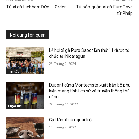
Tủ xì gà Liebherr Đức – Order
Tủ bảo quản xì gà EuroCave
từ Pháp
Nội dung liên quan
Lễ hội xì gà Puro Sabor lần thứ 11 được tổ
chức tại Nicaragua
23 Tháng 2, 2024
Tin tức
Dupont cùng Montecristo xuất bản bộ phụ
kiện mang tính lịch sử và truyền thống thủ
công
29 Tháng 11, 2022
Cigar life
Gạt tàn xì gà ngoài trời
12 Tháng 8, 2022