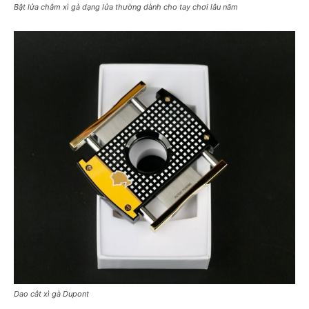
Bật lửa châm xì gà dạng lửa thường dành cho tay chơi lâu năm
Dao cắt xì gà Dupont