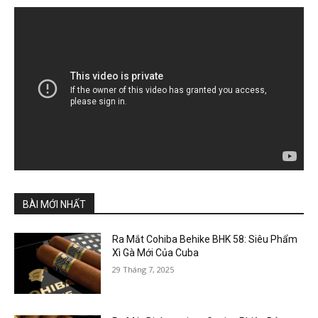
BÀI MỚI NHẤT
Ra Mắt Cohiba Behike BHK 58: Siêu Phẩm
Xì Gà Mới Của Cuba
29 Tháng 7, 2025