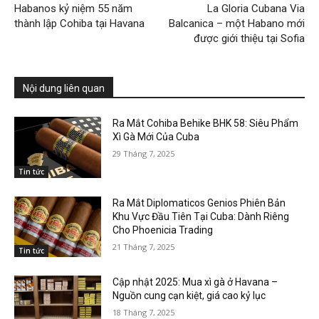
Habanos kỷ niệm 55 năm
La Gloria Cubana Via
thành lập Cohiba tại Havana
Balcanica – một Habano mới
được giới thiệu tại Sofia
Nội dung liên quan
Ra Mắt Cohiba Behike BHK 58: Siêu Phẩm
Xì Gà Mới Của Cuba
29 Tháng 7, 2025
Tin tức
Ra Mắt Diplomaticos Genios Phiên Bản
Khu Vực Đầu Tiên Tại Cuba: Dành Riêng
Cho Phoenicia Trading
21 Tháng 7, 2025
Tin tức
Cập nhật 2025: Mua xì gà ở Havana –
Nguồn cung cạn kiệt, giá cao kỷ lục
18 Tháng 7, 2025