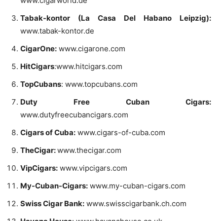
www.cigarworld.de
Tabak-kontor (La Casa Del Habano Leipzig):
www.tabak-kontor.de
CigarOne:
www.cigarone.com
HitCigars
:www.hitcigars.com
TopCubans
: www.topcubans.com
Duty Free Cuban Cigars:
www.dutyfreecubancigars.com
Cigars of Cuba:
www.cigars-of-cuba.com
TheCigar:
www.thecigar.com
VipCigars:
www.vipcigars.com
My-Cuban-Cigars:
www.my-cuban-cigars.com
Swiss Cigar Bank:
www.swisscigarbank.ch.com