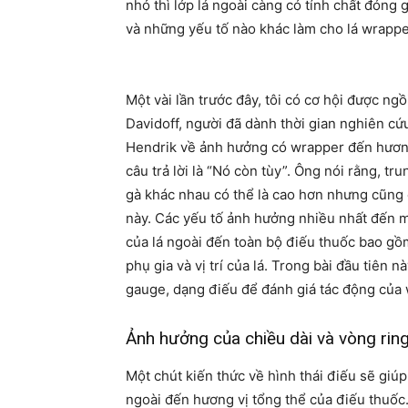
nhỏ thì lớp lá ngoài càng có tính chất đóng 
và những yếu tố nào khác làm cho lá wrappe
Một vài lần trước đây, tôi có cơ hội được ng
Davidoff, người đã dành thời gian nghiên cứu 
Hendrik về ảnh hưởng có wrapper đến hương 
câu trả lời là “Nó còn tùy”. Ông nói rằng, tr
gà khác nhau có thể là cao hơn nhưng cũng 
này. Các yếu tố ảnh hưởng nhiều nhất đến 
của lá ngoài đến toàn bộ điếu thuốc bao gồ
phụ gia và vị trí của lá. Trong bài đầu tiên n
gauge, dạng điếu để đánh giá tác động của 
Ảnh hưởng của chiều dài và vòng ring
Một chút kiến thức về hình thái điếu sẽ giú
ngoài đến hương vị tổng thể của điếu thuốc.