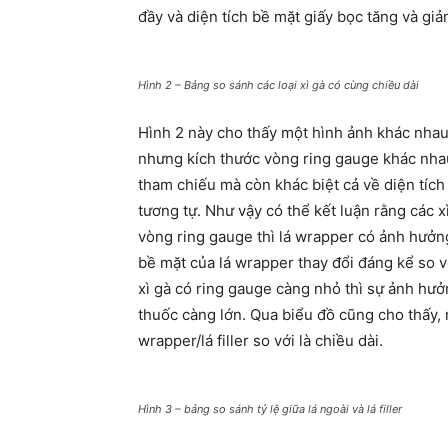
đầy và diện tích bề mặt giấy bọc tăng và gi
Hình 2 – Bảng so sánh các loại xì gà có cùng chiều dài
Hình 2 này cho thấy một hình ảnh khác nhau 
nhưng kích thước vòng ring gauge khác nhau, 
tham chiếu mà còn khác biệt cả về diện tích
tương tự. Như vậy có thể kết luận rằng các 
vòng ring gauge thì lá wrapper có ảnh hưởng 
bề mặt của lá wrapper thay đổi đáng kể so vớ
xì gà có ring gauge càng nhỏ thì sự ảnh hưở
thuốc càng lớn. Qua biểu đồ cũng cho thấy, r
wrapper/lá filler so với là chiều dài.
Hình 3 – bảng so sánh tỷ lệ giữa lá ngoài và lá filler