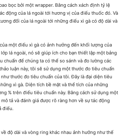
bao bọc bởi một wrapper. Bằng cách xách định tỷ lệ
ác động của lá ngoài tới hương vị của điếu thuốc đó. Và
ơng đối của lá ngoài tới những điếu xì gà có độ dài và
của một điếu xì gà có ảnh hưởng đến khối lượng của
ủa lớp lá ngoài, nó sẽ giúp ích cho bạn thiết lập một bảng
tiêu chuẩn để chúng ta có thể so sánh và đo lường các
 thảo luận này, tôi sẽ sử dụng một thước đo tiêu chuẩn
 như thước đo tiêu chuẩn của tôi. Đây là đại diện tiêu
ững xì gà. Diện tích bề mặt và thể tích của những
ượng % trên điếu tiêu chuẩn này. Bằng cách sử dụng một
 mô tả và đánh giá được rõ ràng hơn về sự tác động
ả điếu.
ụ về độ dài và vòng ring khác nhau ảnh hưởng như thế