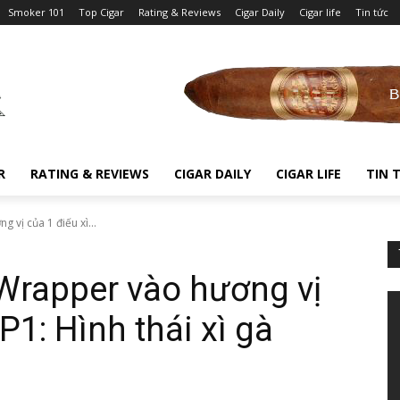
Smoker 101
Top Cigar
Rating & Reviews
Cigar Daily
Cigar life
Tin tức
R
RATING & REVIEWS
CIGAR DAILY
CIGAR LIFE
TIN 
vị của 1 điếu xì...
Wrapper vào hương vị
P1: Hình thái xì gà