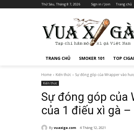
Thứ Sáu, Tháng 8 7, 2026
Sign in / Join
Trang chủ
TRANG CHỦ
SMOKER 101
TOP CIGA
Home
Kiến thức
Sự đóng góp của Wrapper vào hương 
Kiến thức
Sự đóng góp của 
của 1 điếu xì gà – 
By
vuaxiga.com
4 Tháng 12, 2021