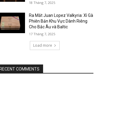
18 Tháng 7, 2025
Ra Mắt Juan Lopez Valkyria: Xì Gà
Phiên Bản Khu Vực Dành Riêng
Cho Bắc Âu và Baltic
17 Tháng 7, 2025
Load more
RECENT COMMENTS