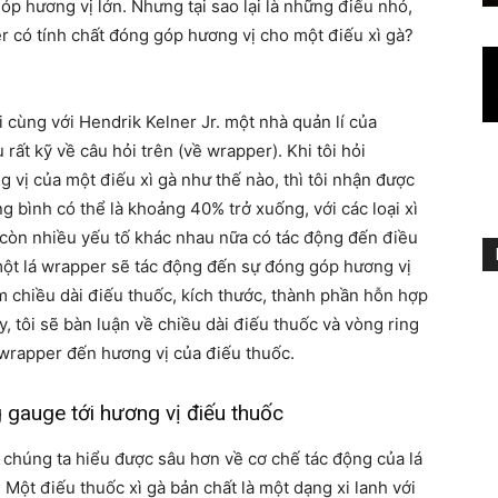
góp hương vị lớn. Nhưng tại sao lại là những điếu nhỏ,
r có tính chất đóng góp hương vị cho một điếu xì gà?
ồi cùng với Hendrik Kelner Jr. một nhà quản lí của
rất kỹ về câu hỏi trên (về wrapper). Khi tôi hỏi
vị của một điếu xì gà như thế nào, thì tôi nhận được
ung bình có thể là khoảng 40% trở xuống, với các loại xì
còn nhiều yếu tố khác nhau nữa có tác động đến điều
một lá wrapper sẽ tác động đến sự đóng góp hương vị
m chiều dài điếu thuốc, kích thước, thành phần hỗn hợp
ày, tôi sẽ bàn luận về chiều dài điếu thuốc và vòng ring
wrapper đến hương vị của điếu thuốc.
 gauge tới hương vị điếu thuốc
p chúng ta hiểu được sâu hơn về cơ chế tác động của lá
 Một điếu thuốc xì gà bản chất là một dạng xi lanh với