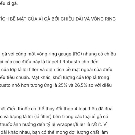
ếu xì gà.
TÍCH BỀ MẶT CỦA XÌ GÀ BỞI CHIỀU DÀI VÀ VÒNG RING
 xì gà với cùng một vòng ring gauge (RG) nhưng có chiều
ài của các điếu này là từ petit Robusto cho đến
của lớp lá lõi filler và diện tích bề mặt ngoài của điếu
iếu tiêu chuẩn. Mặt khác, khối lượng của lớp lá trong
obusto nhỏ hơn tương ứng là 25% và 26,5% so với điếu
 mặt điếu thuốc có thể thay đổi theo 4 loại điếu đã đưa
và lượng lá lõi (lá filler) bên trong các loại xì gà có
huốc ảnh hưởng đến tỷ lệ wrapper/filler là rất ít. Vì
 dài khác nhau, bạn có thể mong đợi lượng chất làm