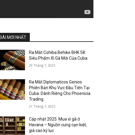
BÀI MỚI NHẤT
Ra Mắt Cohiba Behike BHK 58:
Siêu Phẩm Xì Gà Mới Của Cuba
29 Tháng 7, 2025
Ra Mắt Diplomaticos Genios
Phiên Bản Khu Vực Đầu Tiên Tại
Cuba: Dành Riêng Cho Phoenicia
Trading
21 Tháng 7, 2025
Cập nhật 2025: Mua xì gà ở
Havana – Nguồn cung cạn kiệt,
giá cao kỷ lục